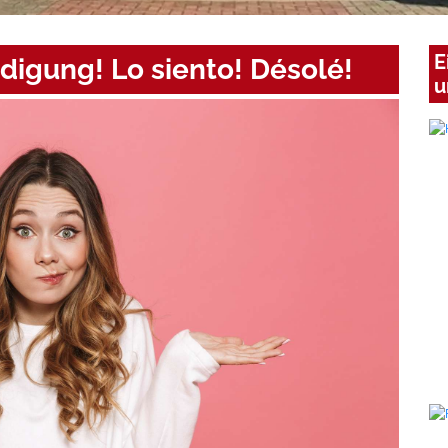
E
digung! Lo siento! Désolé!
u