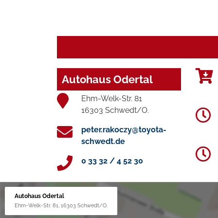
Autohaus Odertal
Ehm-Welk-Str. 81
16303 Schwedt/O.
peter.rakoczy@toyota-
schwedt.de
0 33 32 / 4 52 30
Autohaus Odertal
Ehm-Welk-Str. 81, 16303 Schwedt/O.