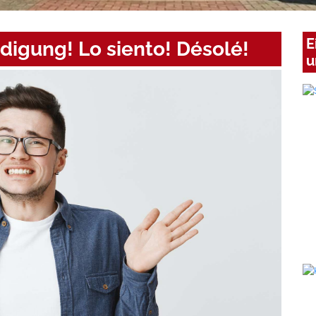
E
digung! Lo siento! Désolé!
u