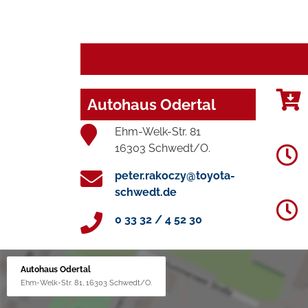
Autohaus Odertal
Ehm-Welk-Str. 81
16303 Schwedt/O.
peter.rakoczy@toyota-
schwedt.de
0 33 32 / 4 52 30
Autohaus Odertal
Ehm-Welk-Str. 81, 16303 Schwedt/O.